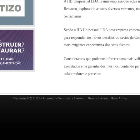
A HB Unipessoal LDA, é uma empresa que actua na 
Restauro, explorando as suas diversas vertentes, n
Serralharias.
Sendo a HB Unipessoal LDA uma empresa contempor
para responder aos novos desafios do sector da Co
mais exigentes expectativas dos seus clientes.
Consideramos que podemos oferecer uma mais-valia
executados e na garantia dos mesmos, contando par
colaboradores e parceiros.
Copyright © 2011 HB - Soluções de Construção e Restauro · Desenvolvimento
MatrizActiva