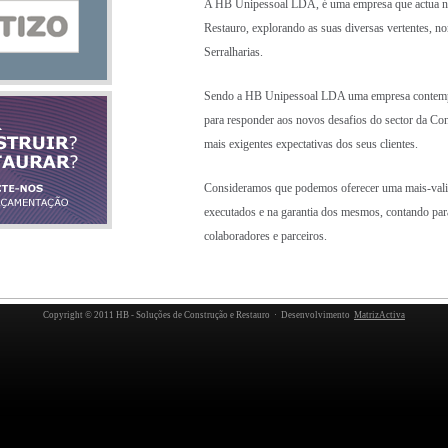
A HB Unipessoal LDA, é uma empresa que actua na 
Restauro, explorando as suas diversas vertentes, n
Serralharias.
Sendo a HB Unipessoal LDA uma empresa contempor
para responder aos novos desafios do sector da Co
mais exigentes expectativas dos seus clientes.
Consideramos que podemos oferecer uma mais-valia
executados e na garantia dos mesmos, contando par
colaboradores e parceiros.
Copyright © 2011 HB - Soluções de Construção e Restauro · Desenvolvimento
MatrizActiva