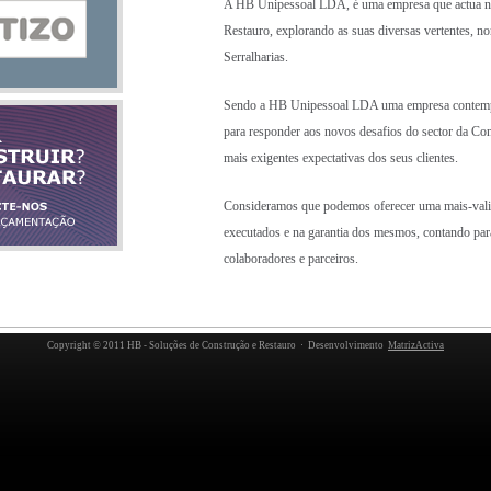
A HB Unipessoal LDA, é uma empresa que actua na 
Restauro, explorando as suas diversas vertentes, n
Serralharias.
Sendo a HB Unipessoal LDA uma empresa contempor
para responder aos novos desafios do sector da Co
mais exigentes expectativas dos seus clientes.
Consideramos que podemos oferecer uma mais-valia
executados e na garantia dos mesmos, contando par
colaboradores e parceiros.
Copyright © 2011 HB - Soluções de Construção e Restauro · Desenvolvimento
MatrizActiva