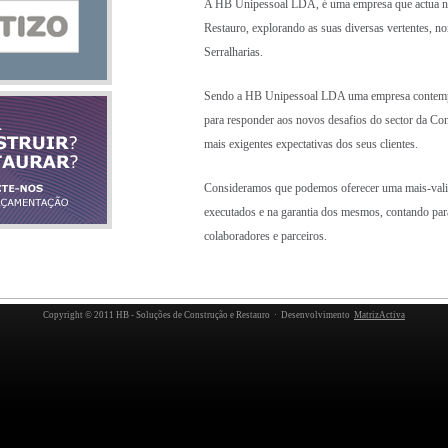
A HB Unipessoal LDA, é uma empresa que actua na 
Restauro, explorando as suas diversas vertentes, n
Serralharias.
Sendo a HB Unipessoal LDA uma empresa contempor
para responder aos novos desafios do sector da Co
mais exigentes expectativas dos seus clientes.
Consideramos que podemos oferecer uma mais-valia
executados e na garantia dos mesmos, contando par
colaboradores e parceiros.
Copyright © 2011 HB - Soluções de Construção e Restauro · Desenvolvimento
MatrizActiva